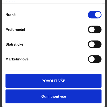
údajů
.
Technická podpora
Výběr
Nutné
souhlasu
Konfigurátor domu
Preferenční
Okamžitý odhad ceny stropu
Vyhledavač prohlášení DoP
Statistické
CAD Detaily zdivo
Marketingové
POVOLIT VŠE
Odmítnout vše