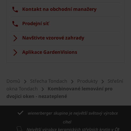
Kontakt na obchodní manažery
Prodejní síť
Navštivte vzorové zahrady
Aplikace GardenVisions
Domů
Střecha Tondach
Produkty
Střešní
okna Tondach
Kombinované lemování pro
dvojici oken - nezateplené
wienerberger skupina je největší světový výrobce
cihel
Největší výrobce keramických střešních krytin v ČR