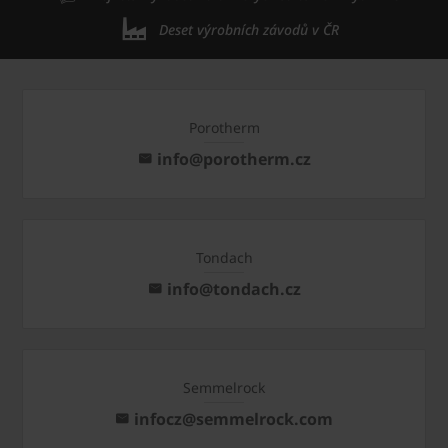
Deset výrobních závodů v ČR
Porotherm
info@porotherm.cz
Tondach
info@tondach.cz
Semmelrock
infocz@semmelrock.com