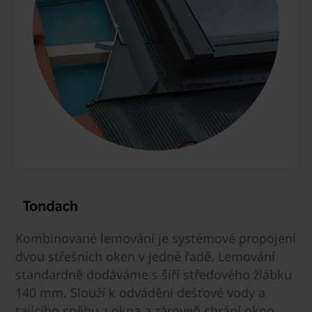
Kombinované lemování je systémové propojení
dvou střešních oken v jedné řadě. Lemování
standardně dodáváme s šíří středového žlábku
140 mm. Slouží k odvádění dešťové vody a
tajícího sněhu z okna a zároveň chrání okno