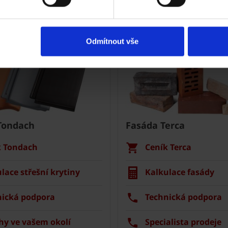
Nástroje a služby
Odmítnout vše
Tondach
Fasáda Terca
k Tondach
Ceník Terca
lace střešní krytiny
Kalkulace fasády
nická podpora
Technická podpora
hy ve vašem okolí
Specialista prodeje