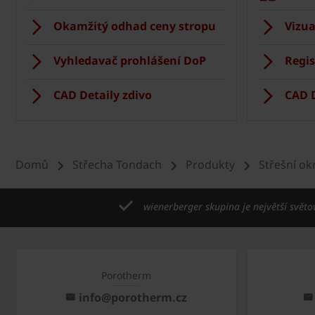
Okamžitý odhad ceny stropu
Vizua
Vyhledavač prohlášení DoP
Regis
CAD Detaily zdivo
CAD D
Domů
Střecha Tondach
Produkty
Střešní o
wienerberger skupina je největší světo
Porotherm
info@porotherm.cz