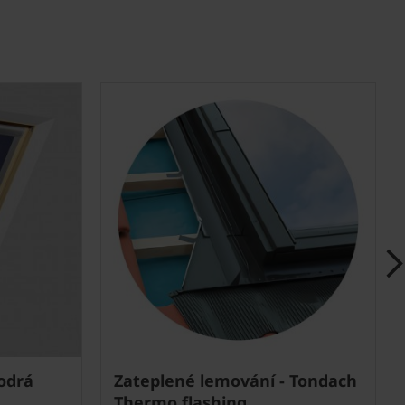
modrá
Zateplené lemování - Tondach
Thermo flashing