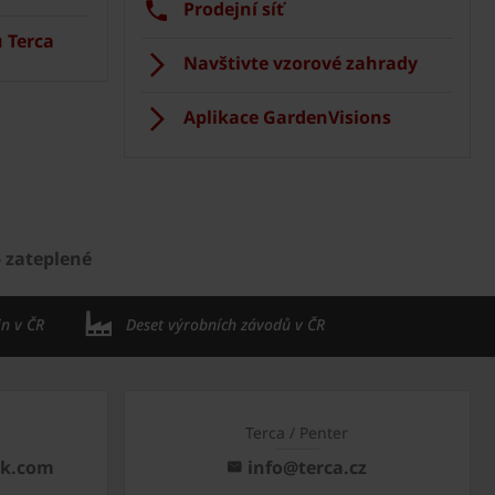
Prodejní síť
 Terca
Navštivte vzorové zahrady
Aplikace GardenVisions
 zateplené
in v ČR
Deset výrobních závodů v ČR
Terca / Penter
ck.com
info@terca.cz