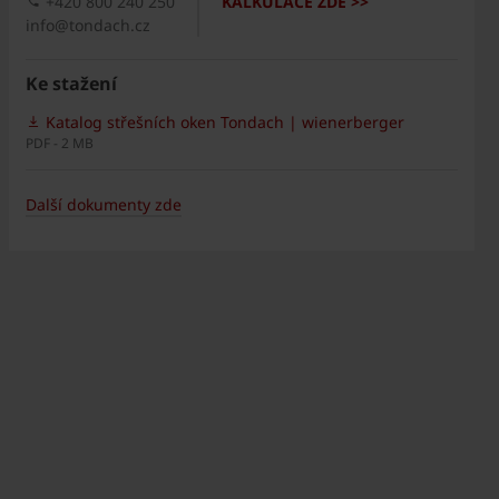
+420 800 240 250
KALKULACE ZDE >>
info@tondach.cz
Ke stažení
Katalog střešních oken Tondach | wienerberger
PDF - 2 MB
Další dokumenty zde