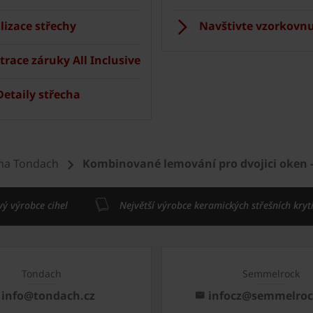
lizace střechy
Navštivte vzorkovnu
trace záruky All Inclusive
etaily střecha
kna Tondach
Kombinované lemování pro dvojici oken -
vý výrobce cihel
Největší výrobce keramických střešních kryt
Tondach
Semmelrock
info@tondach.cz
infocz@semmelro