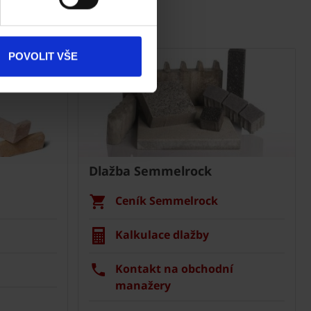
Dokumenty
ke stažení
Produkty
POVOLIT VŠE
Kontakty
Dlažba Semmelrock
Ceník Semmelrock
Kalkulace dlažby
Kontakt na obchodní
manažery