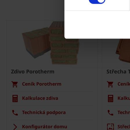
Zdivo Porotherm
Střecha 
Ceník Porotherm
Cení
Kalkulace zdiva
Kalku
Technická podpora
Tech
Konfigurátor domu
Střec