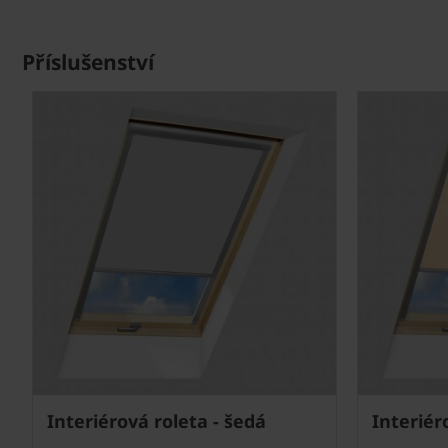
Příslušenství
Next
Interiérová roleta - šedá
Interiér