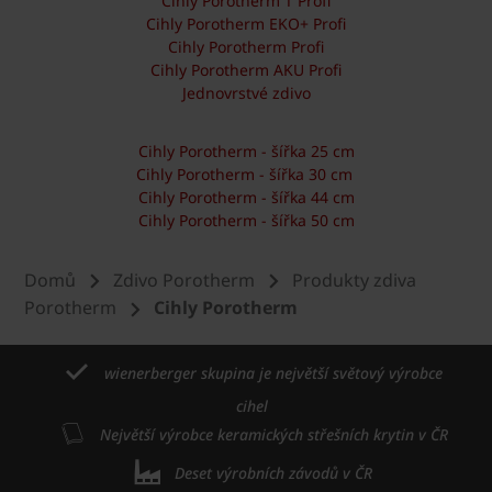
Cihly Porotherm T Profi
Cihly Porotherm EKO+ Profi
Cihly Porotherm Profi
Cihly Porotherm AKU Profi
Jednovrstvé zdivo
Cihly Porotherm - šířka 25 cm
Cihly Porotherm - šířka 30 cm
Cihly Porotherm - šířka 44 cm
Cihly Porotherm - šířka 50 cm
Domů
Zdivo Porotherm
Produkty zdiva
Porotherm
Cihly Porotherm
wienerberger skupina je největší světový výrobce
cihel
Největší výrobce keramických střešních krytin v ČR
Deset výrobních závodů v ČR