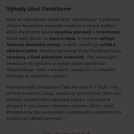
Výhody cihel Porotherm
Když se rozhodnete stavět dům, tak pořádný! S pálenými
cihlami Porotherm postavíte moderní a zdravé bydlení.
Zdivo Porotherm vyniká
vysokou pevností
a
trvanlivostí
,
klade velký důraz na
úsporu tepla
, s rezervou
splňuje
hodnoty akustické normy
, a navíc umožňuje
rychlé a
efektivní zdění
. Všechny keramické bloky Porotherm jsou
vyrobeny z čistě přírodních materiálů
. Díky neustálým
investicím do výzkumu a vývoje udává společnost
Wienerberger směr v trendech, inovacích i v celkovém
přístupu ke zdravému bydlení.
Nejmodernější produktová řada Porotherm T Profi, cihly
plněné minerální vatou, umožňuje jednovrstvé zdění bez
potřeby dodatečného zateplení zvenku, což výrazně
přispívá k vybudování zdravého domova. Dům z cihel
Porotherm je tak synonymem spokojeného a komfortního
bydlení po několik generací.