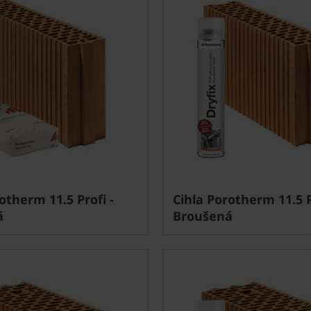
otherm 11.5 Profi -
Cihla Porotherm 11.5 P
á
Broušená