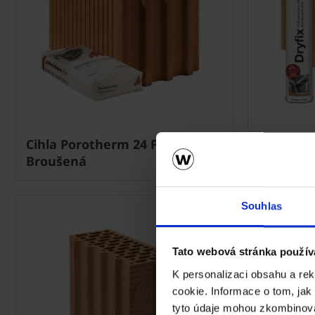
Cihla Porotherm 24 Profi -
Cihla Por
Broušená
Broušen
Souhlas
Tato webová stránka použív
K personalizaci obsahu a re
cookie. Informace o tom, jak
tyto údaje mohou zkombinovat