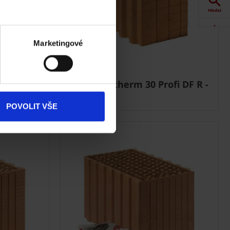
Hledat
Akce
Marketingové
Dokumenty
ke stažení
fi DF 1-2
Cihla Porotherm 30 Profi DF R -
Broušená
Produkty
POVOLIT VŠE
Kontakty