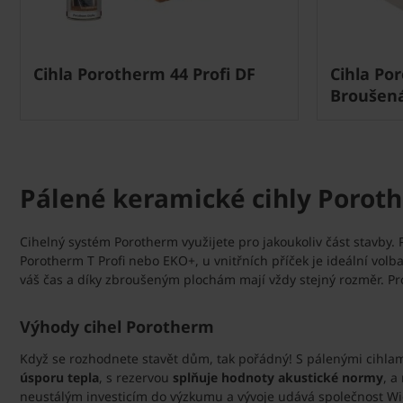
Cihla Porotherm 44 Profi DF
Cihla Por
Broušen
Pálené keramické cihly Porot
Cihelný systém Porotherm využijete pro jakoukoliv část stavby. 
Porotherm T Profi nebo EKO+, u vnitřních příček je ideální volb
váš čas a díky zbroušeným plochám mají vždy stejný rozměr. P
Výhody cihel Porotherm
Když se rozhodnete stavět dům, tak pořádný! S pálenými cihla
úsporu tepla
, s rezervou
splňuje hodnoty akustické normy
, a
neustálým investicím do výzkumu a vývoje udává společnost Wi