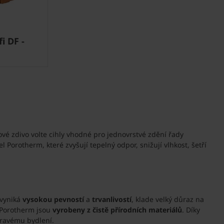
i DF -
ové zdivo volte cihly vhodné pro jednovrstvé zdění řady
Porotherm, které zvyšují tepelný odpor, snižují vlhkost, šetří
 vyniká
vysokou pevností
a
trvanlivostí
, klade velký důraz na
 Porotherm jsou
vyrobeny z čistě přírodních materiálů
. Díky
dravému bydlení.