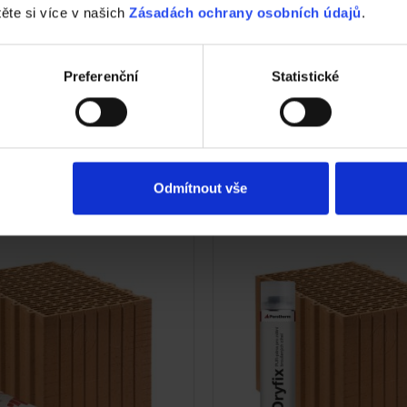
těte si více v našich
Zásadách ochrany osobních údajů
.
Preferenční
Statistické
otherm 30 Profi DF -
Cihla Porotherm 30 Pro
á
- Broušená
Odmítnout vše