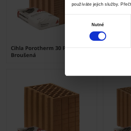
používáte jejich služby. Přeč
Výběr
Nutné
souhlasu
Cihla Porotherm 30 Profi 1-2 -
Cihla Por
Broušená
Broušen