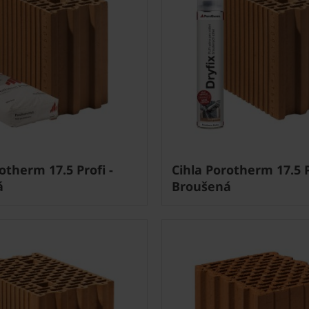
otherm 17.5 Profi -
Cihla Porotherm 17.5 P
á
Broušená