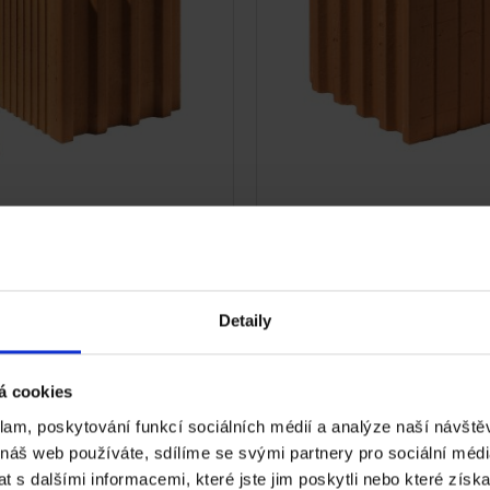
otherm 24 Profi DF -
Cihla Porotherm 30 P+
á
Nebroušená
Detaily
á cookies
klam, poskytování funkcí sociálních médií a analýze naší návšt
 náš web používáte, sdílíme se svými partnery pro sociální média
 s dalšími informacemi, které jste jim poskytli nebo které získa