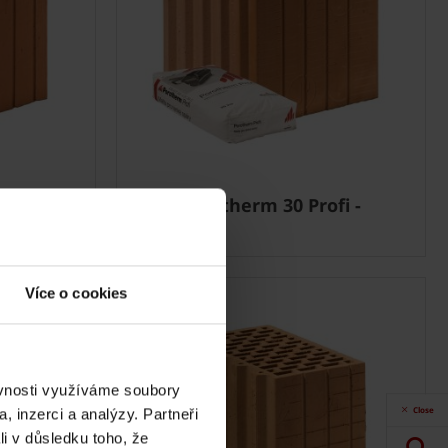
D -
Cihla Porotherm 30 Profi -
Broušená
Více o cookies
ěvnosti využíváme soubory
Close
, inzerci a analýzy. Partneři
li v důsledku toho, že