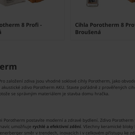
otherm 8 Profi -
Cihla Porotherm 8 Prof
á
Broušená
herm
Pro založení zdiva jsou vhodné soklové cihly Porotherm, jako obvod
a akustické zdivo Porotherm AKU. Stavte pořádně z prověřených cihel 
rotože se správným materiálem je stavba domu hračka.
mi Porotherm postavíte moderní a zdravé bydlení. Zdivo Porotherm
 navíc umožňuje
rychlé a efektivní zdění
. Všechny keramické bloky
enerberger směr v trendech, inovacích i v celkovém přístupu ke z