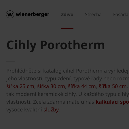
Zdivo
Střecha
Fasáda
Cihly Porotherm
Prohlédněte si katalog cihel Porotherm a vyhledejt
jeho vlastností, typu zdění, typové řady nebo rozmě
šířka 25 cm
,
šířka 30 cm
,
šířka 44 cm
,
šířka 50 cm
tak moderní keramické cihly. U každého typu cihly 
vlastnosti. Zcela zdarma máte u nás
kalkulaci sp
vysoce kvalitní
služby
.