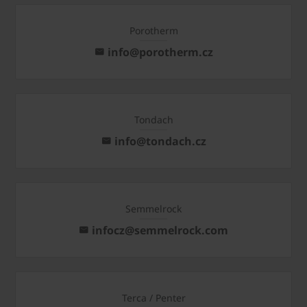
Porotherm
info@porotherm.cz
Tondach
info@tondach.cz
Semmelrock
infocz@semmelrock.com
Terca / Penter