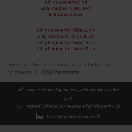
Cihly Porotherm Profi
Cihly Porotherm AKU Profi
Jednovrstvé zdivo
Cihly Porotherm - šířka 25 cm
Cihly Porotherm - šířka 30 cm
Cihly Porotherm - šířka 44 cm
Cihly Porotherm - šířka 50 cm
Domů
Zdivo Porotherm
Produkty zdiva
Porotherm
Cihly Porotherm
wienerberger skupina je největší světový výrobce
cihel
Největší výrobce keramických střešních krytin v ČR
Deset výrobních závodů v ČR