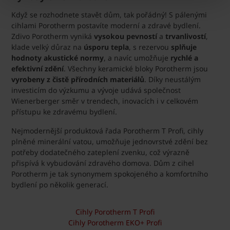
Když se rozhodnete stavět dům, tak pořádný! S pálenými
cihlami Porotherm postavíte moderní a zdravé bydlení.
Zdivo Porotherm vyniká
vysokou pevností
a
trvanlivostí
,
klade velký důraz na
úsporu tepla
, s rezervou
splňuje
hodnoty akustické normy
, a navíc umožňuje
rychlé a
efektivní zdění
. Všechny keramické bloky Porotherm jsou
vyrobeny z čistě přírodních materiálů
. Díky neustálým
investicím do výzkumu a vývoje udává společnost
Wienerberger směr v trendech, inovacích i v celkovém
přístupu ke zdravému bydlení.
Nejmodernější produktová řada Porotherm T Profi, cihly
plněné minerální vatou, umožňuje jednovrstvé zdění bez
potřeby dodatečného zateplení zvenku, což výrazně
přispívá k vybudování zdravého domova. Dům z cihel
Porotherm je tak synonymem spokojeného a komfortního
bydlení po několik generací.
Cihly Porotherm T Profi
Cihly Porotherm EKO+ Profi