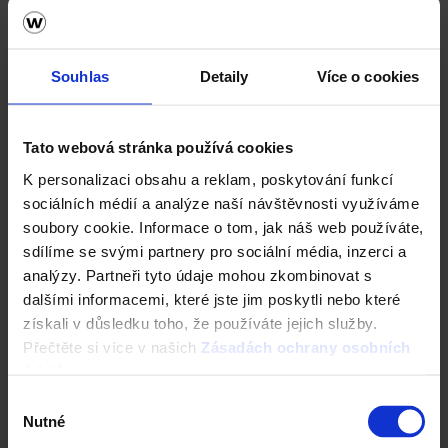
Souhlas
Detaily
Více o cookies
Tato webová stránka používá cookies
Zdivo Porotherm
K personalizaci obsahu a reklam, poskytování funkcí
sociálních médií a analýze naší návštěvnosti využíváme
Ceník Porotherm
soubory cookie. Informace o tom, jak náš web používáte,
sdílíme se svými partnery pro sociální média, inzerci a
Kalkulace zdiva
analýzy. Partneři tyto údaje mohou zkombinovat s
dalšími informacemi, které jste jim poskytli nebo které
Technická podpora
získali v důsledku toho, že používáte jejich služby.
Přečtěte si více v našich
Zásadách ochrany osobních
Konfigurátor domu
údajů
.
Výběr
Okamžitý odhad ceny stropu
Nutné
souhlasu