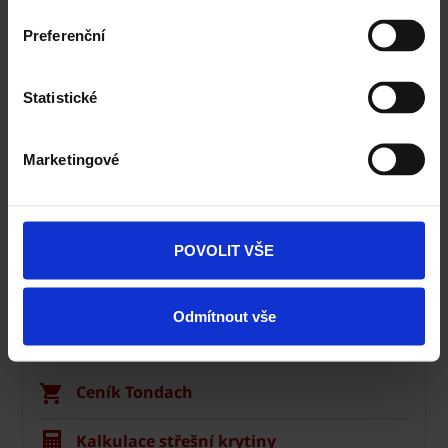
Vyhledavač prohlášení DoP
Preferenční
CAD Detaily zdivo
Statistické
Marketingové
POVOLIT VŠE
Odmítnout vše
Střecha Tondach
Ceník Tondach
Kalkulace střešní krytiny