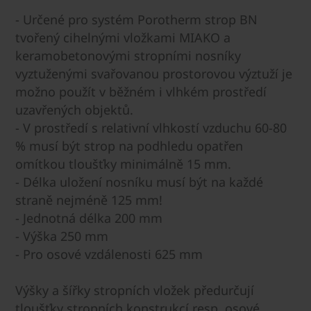
- Určené pro systém Porotherm strop BN
tvořený cihelnými vložkami MIAKO a
keramobetonovými stropními nosníky
vyztuženými svařovanou prostorovou výztuží je
možno použít v běžném i vlhkém prostředí
uzavřených objektů.
- V prostředí s relativní vlhkostí vzduchu 60-80
% musí být strop na podhledu opatřen
omítkou tloušťky minimálně 15 mm.
- Délka uložení nosníku musí být na každé
straně nejméně 125 mm!
- Jednotná délka 200 mm
- Výška 250 mm
- Pro osové vzdálenosti 625 mm
Výšky a šířky stropních vložek předurčují
tloušťky stropních konstrukcí resp. osové