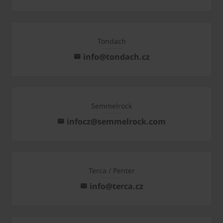
Tondach
info@tondach.cz
Semmelrock
infocz@semmelrock.com
Terca / Penter
info@terca.cz