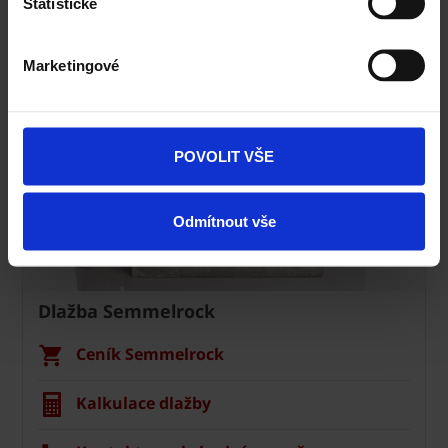
Statistické
Navštivte vzorkovnu Terca
Marketingové
POVOLIT VŠE
Odmítnout vše
Dlažba Semmelrock
Ceník Semmelrock
Kalkulace dlažby