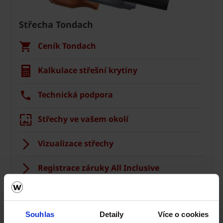
Střecha Tondach
Ceník Tondach
Kalkulace střešní krytiny
Technická podpora
Střechy ve vašem okolí
Vizualizace střechy
Registrace záruky All Inclusive
CAD Detaily střecha
Souhlas
Detaily
Více o cookies