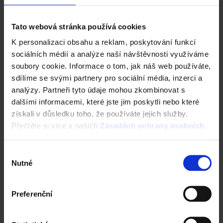
Tato webová stránka používá cookies
K personalizaci obsahu a reklam, poskytování funkcí
sociálních médií a analýze naší návštěvnosti využíváme
soubory cookie. Informace o tom, jak náš web používáte,
sdílíme se svými partnery pro sociální média, inzerci a
analýzy. Partneři tyto údaje mohou zkombinovat s
dalšími informacemi, které jste jim poskytli nebo které
Fasáda Terca
získali v důsledku toho, že používáte jejich služby.
Přečtěte si více v našich
Zásadách ochrany osobních
Ceník Terca
údajů
.
Výběr
Kalkulace fasády
Nutné
souhlasu
Technická podpora
Preferenční
Specialista prodeje