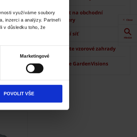
Kontakt na obchodní
ěvnosti využíváme soubory
manažery
, inzerci a analýzy. Partneři
Close
li v důsledku toho, že
Prodejní síť
Hledat
 Terca
Navštivte vzorové zahrady
Akce
Marketingové
Aplikace GardenVisions
Dokumenty
ke stažení
Produkty
POVOLIT VŠE
Kontakty