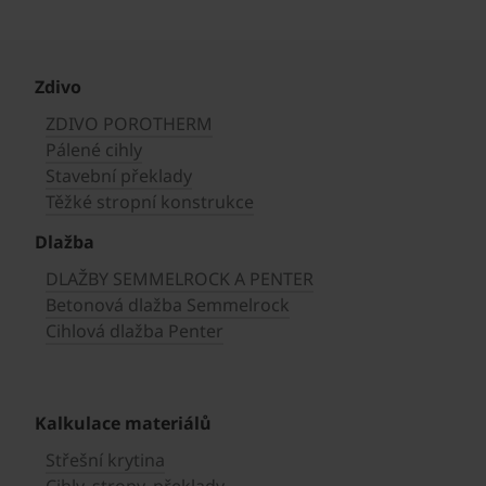
Zdivo
ZDIVO POROTHERM
Pálené cihly
Stavební překlady
Těžké stropní konstrukce
Dlažba
DLAŽBY SEMMELROCK A PENTER
Betonová dlažba Semmelrock
Cihlová dlažba Penter
Kalkulace materiálů
Střešní krytina
Cihly, stropy, překlady