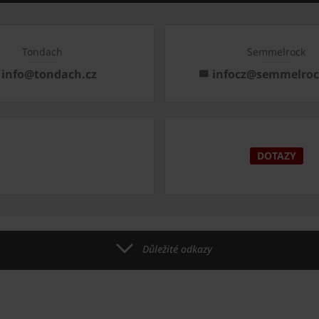
Tondach
Semmelrock
info@tondach.cz
infocz@semmelro
DOTAZY
Důležité odkazy