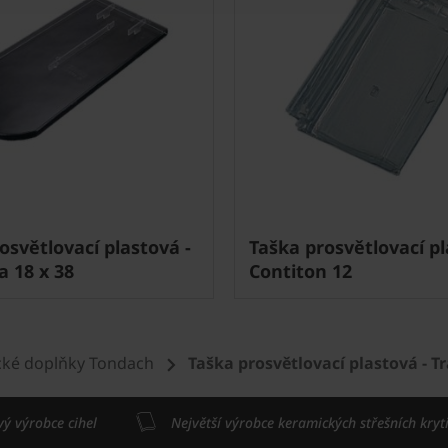
osvětlovací plastová -
Taška prosvětlovací pl
 18 x 38
Contiton 12
ké doplňky Tondach
Taška prosvětlovací plastová - T
vý výrobce cihel
Největší výrobce keramických střešních kryt