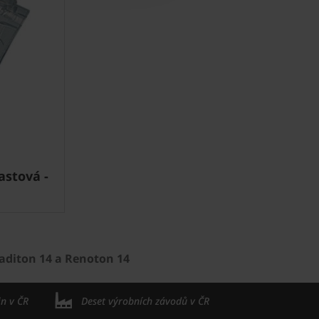
astová -
raditon 14 a Renoton 14
in v ČR
Deset výrobních závodů v ČR