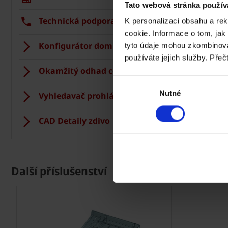
Tato webová stránka použív
Technická podpora
Tech
K personalizaci obsahu a re
cookie. Informace o tom, jak
Konfigurátor domu
Střec
tyto údaje mohou zkombinovat
používáte jejich služby. Přeč
Okamžitý odhad ceny stropu
Vizua
Výběr
Nutné
souhlasu
Vyhledavač prohlášení DoP
Regis
CAD Detaily zdivo
CAD D
Další příslušenství