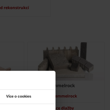
ed rekonstrukcí
Dlažba Semmelrock
Ceník Semmelrock
Více o cookies
Kalkulace dlažby