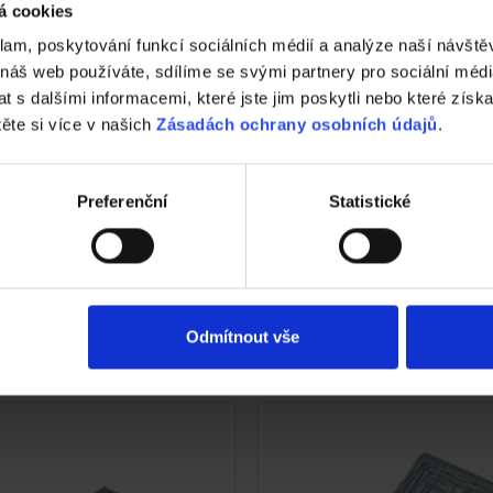
á cookies
nická podpora
Technická podpora
klam, poskytování funkcí sociálních médií a analýze naší návšt
 náš web používáte, sdílíme se svými partnery pro sociální média
hy ve vašem okolí
Specialista prodeje
 s dalšími informacemi, které jste jim poskytli nebo které získa
těte si více v našich
Zásadách ochrany osobních údajů
.
lizace střechy
Navštivte vzorkovnu
Preferenční
Statistické
trace záruky All Inclusive
etaily střecha
Odmítnout vše