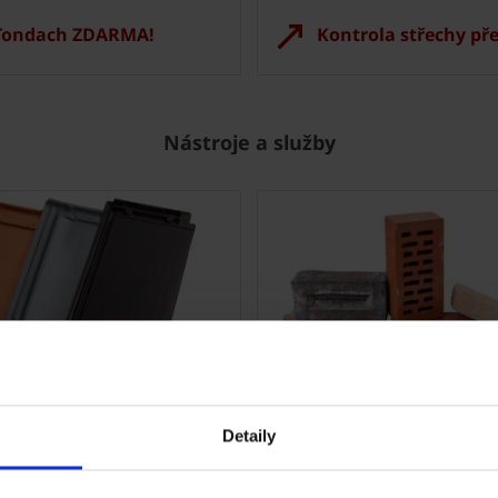
 Tondach ZDARMA!
Kontrola střechy př
Nástroje a služby
Tondach
Fasáda Terca
k Tondach
Ceník Terca
Detaily
lace střešní krytiny
Kalkulace fasády