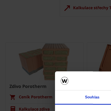
Kalkulace střechy
Zdivo Porotherm
Střecha 
Ceník Porotherm
Cení
Souhlas
Kalkulace zdiva
Kalku